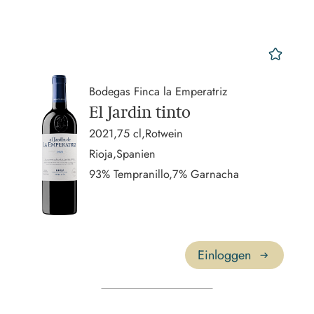
mer
Bodegas Finca la Emperatriz
El Jardin tinto
2021,
75 cl,
Rotwein
Rioja,
Spanien
93% Tempranillo,
7% Garnacha
Einloggen