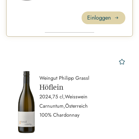
Einloggen
mer
Weingut Philipp Grassl
Höflein
2024,
75 cl,
Weisswein
Carnuntum,
Österreich
100% Chardonnay