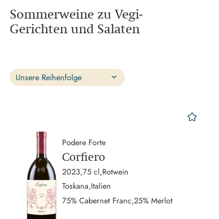
Sommerweine zu Vegi-
Gerichten und Salaten
Unsere Reihenfolge
Name A-Z
Name Z-A
mer
Preis aufsteigend
Preis absteigend
Podere Forte
Unsere Reihenfolge
Corfiero
2023,
75 cl,
Rotwein
Toskana,
Italien
75% Cabernet Franc,
25% Merlot