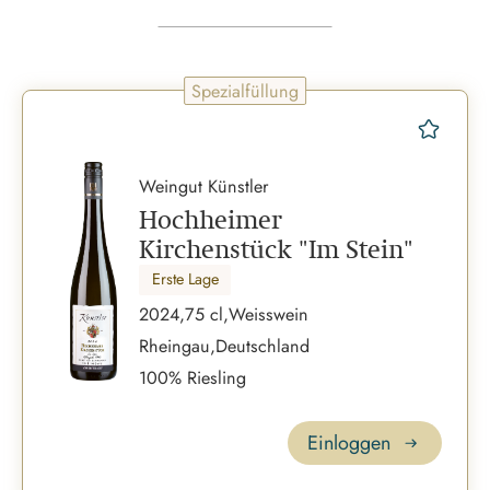
Spezialfüllung
merk
Weingut Künstler
Hochheimer
Kirchenstück "Im Stein"
Erste Lage
2024,
75 cl,
Weisswein
Rheingau,
Deutschland
100% Riesling
Einloggen