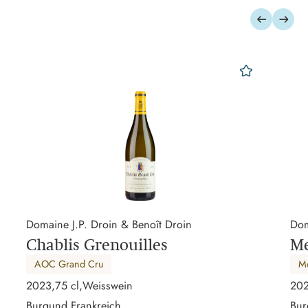
erken
merken
Domaine J.P. Droin & Benoît Droin
Dom
Chablis Grenouilles
Me
AOC Grand Cru
Mo
2023,
75 cl,
Weisswein
202
Burgund,
Frankreich
Bur