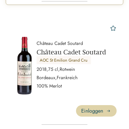
mer
Château Cadet Soutard
Château Cadet Soutard
AOC St Emilion Grand Cru
2018,
75 cl,
Rotwein
Bordeaux,
Frankreich
100% Merlot
Einloggen