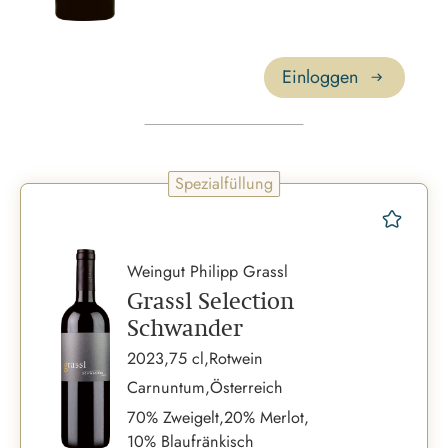
Einloggen
Spezialfüllung
merk
Weingut Philipp Grassl
Grassl Selection
Schwander
2023,
75 cl,
Rotwein
Carnuntum,
Österreich
70% Zweigelt,
20% Merlot,
10% Blaufränkisch