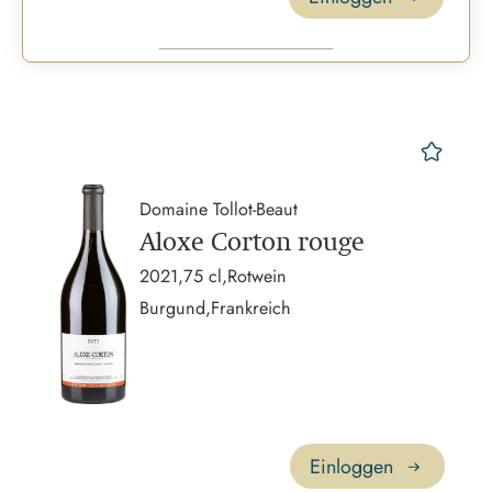
mer
Domaine Tollot-Beaut
Aloxe Corton rouge
2021,
75 cl,
Rotwein
Burgund,
Frankreich
Einloggen