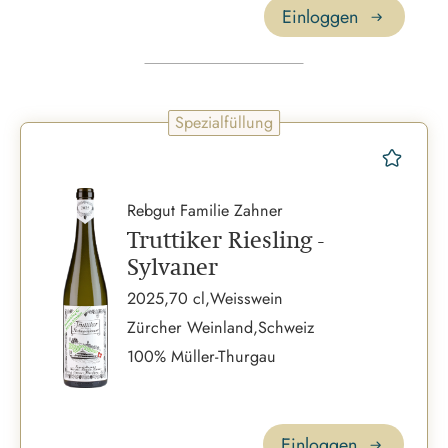
Einloggen
Spezialfüllung
merk
Rebgut Familie Zahner
Truttiker Riesling -
Sylvaner
2025,
70 cl,
Weisswein
Zürcher Weinland,
Schweiz
100% Müller-Thurgau
Einloggen