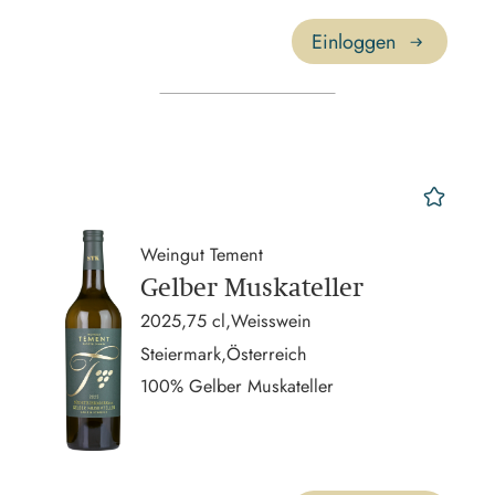
Einloggen
mer
Weingut Tement
Gelber Muskateller
2025,
75 cl,
Weisswein
Steiermark,
Österreich
100% Gelber Muskateller